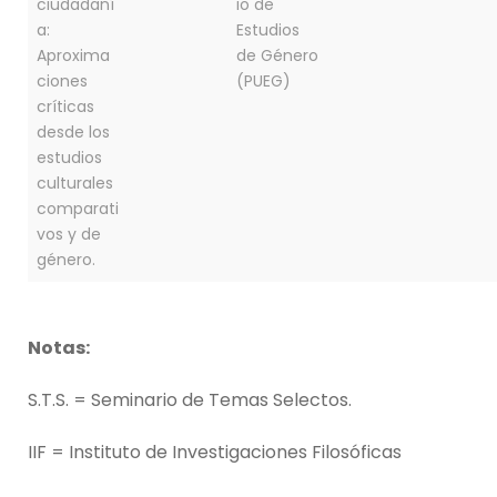
ciudadaní
io de
a:
Estudios
Aproxima
de Género
ciones
(PUEG)
críticas
desde los
estudios
culturales
comparati
vos y de
género.
Notas:
S.T.S. = Seminario de Temas Selectos.
IIF = Instituto de Investigaciones Filosóficas