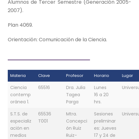
Alumnos de Tercer Semestre (Generación 2005-
2007).
Plan 4069.
Orientación: Comunicación de la Ciencia.
Materia
Clave
Profesor
Horario
Lugar
Ciencia
65516
Dra. Julia
Lunes
Univer
contemp
Tagea
16 a 20
oránea 1.
Parga
hrs.
S.T.S. de
65536
Mtra.
Sesiones
Univer
especializ
T001
Concepci
preliminar
ación en
ón Ruiz
es: Jueves
medios
Ruiz-
17 y 24 de