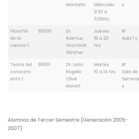
Montaño
Miércoles
s
9:30 a
11:30Hrs.
Filosofía
65500
Dr.
Jueves
IIF
de la
Rasmus
16 a 20
Aula 1 y
ciencia 1.
Gronfeldt
hrs.
Winther
Teoría del
65501
Dr. León
Martes
IIF
conocimi
Rogelio
10 a 14 hrs
Sala de
ento 1.
Olivé
Seminar
Morett
s
Alumnos de Tercer Semestre (Generación 2005-
2007)