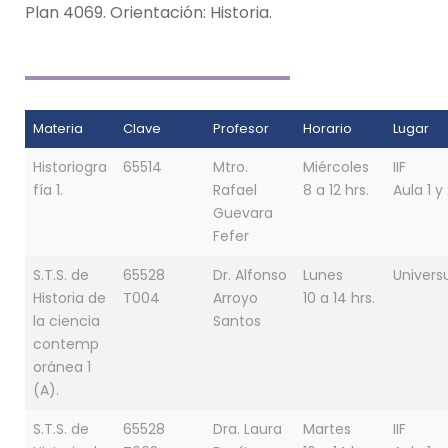
Plan 4069. Orientación: Historia.
Materia
Clave
Profesor
Horario
Lugar
Historiogra
65514
Mtro.
Miércoles
IIF
fía 1.
Rafael
8 a 12 hrs.
Aula 1 y
Guevara
Fefer
S.T.S. de
65528
Dr. Alfonso
Lunes
Univer
Historia de
T004
Arroyo
10 a 14 hrs.
la ciencia
Santos
contemp
oránea 1
(A).
S.T.S. de
65528
Dra. Laura
Martes
IIF