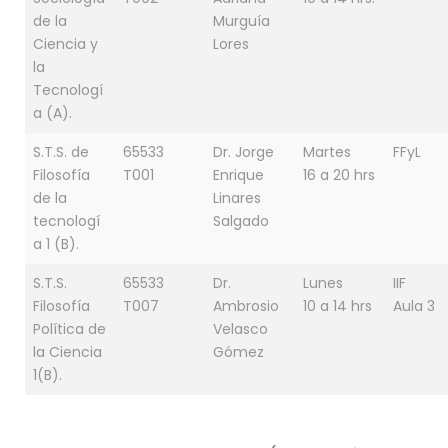
de la
Murguía
Ciencia y
Lores
la
Tecnologí
a (A).
S.T.S. de
65533
Dr. Jorge
Martes
FFyL
Filosofía
T001
Enrique
16 a 20 hrs
de la
Linares
tecnologí
Salgado
a 1 (B).
S.T.S.
65533
Dr.
Lunes
IIF
Filosofía
T007
Ambrosio
10 a 14 hrs
Aula 3
Política de
Velasco
la Ciencia
Gómez
1(B).