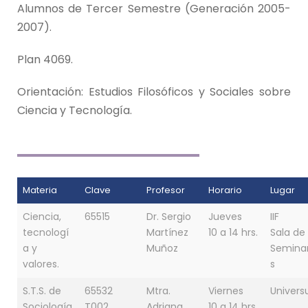
Alumnos de Tercer Semestre (Generación 2005-
2007).
Plan 4069.
Orientación: Estudios Filosóficos y Sociales sobre
Ciencia y Tecnología.
Materia
Clave
Profesor
Horario
Lugar
Ciencia,
65515
Dr. Sergio
Jueves
IIF
tecnologí
Martínez
10 a 14 hrs.
Sala de
a y
Muñoz
Seminar
valores.
s
S.T.S. de
65532
Mtra.
Viernes
Univer
Sociología
T002
Adriana
10 a 14 hrs.