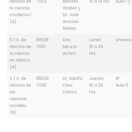
Historia de
T003
Benítez
10 a 14 hrs
Aula 1 y
la ciencia
Grobet y
moderna 1
Dr. José
(A)
Antonio
Robles
S.T.S. de
65528
Dra.
Lunes
Univer
Historia de
T001
Miruna
16 a 20
la ciencia
Achim
hrs.
en México
(A).
S.T.S. de
65529
Dr. Adolfo
Jueves
IIF
Historia de
T005
Olea
16 a 20
Aula 5
las
Franco
hrs.
ciencias
sociales
(B).