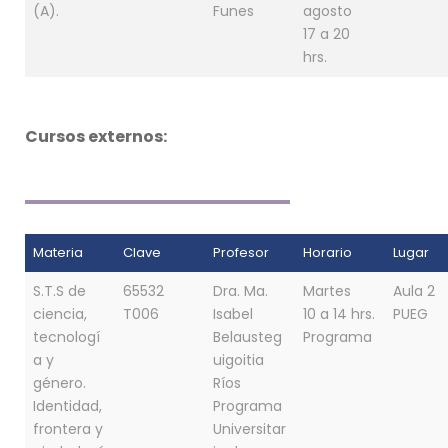
(A).
Funes
agosto
17 a 20
hrs.
Cursos externos:
Materia
Clave
Profesor
Horario
Lugar
S.T.S de
65532
Dra. Ma.
Martes
Aula 2
ciencia,
T006
Isabel
10 a 14 hrs.
PUEG
tecnologí
Belausteg
Programa
a y
uigoitia
género.
Ríos
Identidad,
Programa
frontera y
Universitar