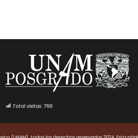
Total visitas:
766
ico (UNAM), todos los derechos reservados 2024. Esta págin